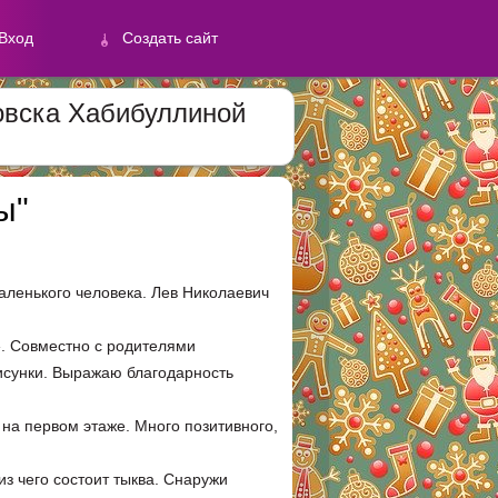
Вход
Создать сайт
ровска Хабибуллиной
й
ы"
Создать сайт
аленького человека. Лев Николаевич
. Совместно с родителями
рисунки. Выражаю благодарность
на первом этаже. Много позитивного,
з чего состоит тыква. Снаружи