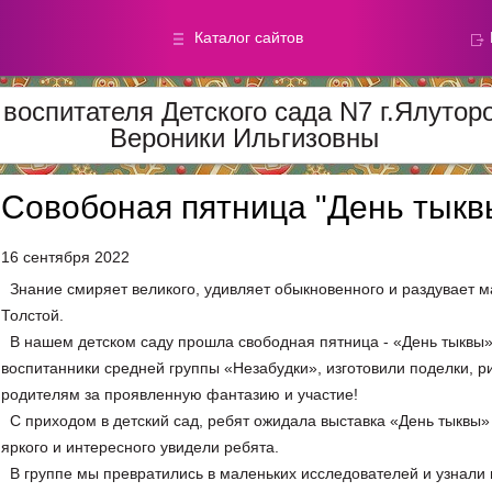
Каталог сайтов
воспитателя Детского сада N7 г.Ялуто
Вероники Ильгизовны
Метод.
Галереи
материалы
фотографи
Совобоная пятница "День тыкв
Добавлено — 59865
Добавлено — 39046
16 сентября 2022
Знание смиряет великого, удивляет обыкновенного и раздувает м
Толстой.
В нашем детском саду прошла свободная пятница - «День тыквы»
воспитанники средней группы «Незабудки», изготовили поделки, 
родителям за проявленную фантазию и участие!
С приходом в детский сад, ребят ожидала выставка «День тыквы» 
яркого и интересного увидели ребята.
В группе мы превратились в маленьких исследователей и узнали и