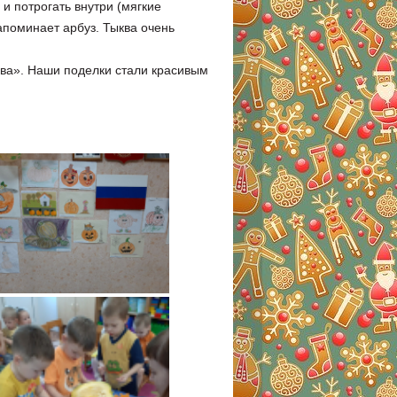
и потрогать внутри (мягкие
апоминает арбуз. Тыква очень
ква». Наши поделки стали красивым